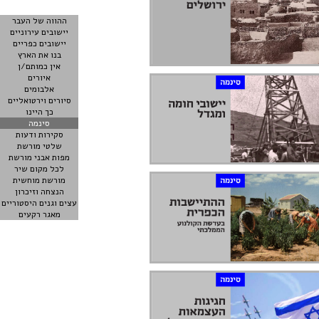
ההווה של העבר
יישובים עירוניים
יישובים כפריים
בנו את הארץ
אין כמותם/ן
איורים
אלבומים
סיורים וירטואליים
כך היינו
סינמה
סקירות ודעות
שלטי מורשת
מפות אבני מורשת
לכל מקום שיר
מורשת מוחשית
הנצחה וזיכרון
עצים וגנים היסטוריים
מאגר רקעים