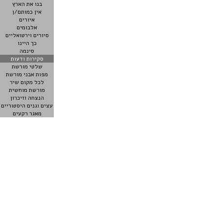
בנו את הארץ
אין כמותם/ן
איורים
אלבומים
סיורים וירטואליים
כך היינו
סינמה
סקירות ודעות
שלטי מורשת
מפות אבני מורשת
לכל מקום שיר
מורשת מוחשית
הנצחה וזיכרון
עצים וגנים היסטוריים
מאגר רקעים