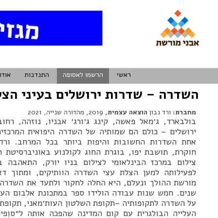
ראשי
הרשמו לאסופה
התנדבות
אודו
השדרה – שדרות ירושלים בעיני הצל
מחברת:
ורד נבון
הוצאה עצמית,
2019, מהדורה שנייה, 2021
ירושלים – כולם הם שמותיה של השדרה היפואית המרכזי
אחת השדרות החשובות והיפות ביותר בכל המרחב. ורד 
חוקרת, תושבת יפו, בוגרת החוג לקולנוע באוניברסיטת ת
צילום במרכז הבינלאומי לצילום בניו יורק, התאהבה 
לפעילותה למען הצלת עצי השדרה הוותיקים, ומתוך דא
שנים. חמש שנות עבודה הולידו ספר במתכונת אלבום הע
על השדרה לתקופותיה –תקופת השלטון העות׳מאני, תקופת 
העלייה הבולגרית עם קום המדינה שהפכה אותה ל״סוִִפי