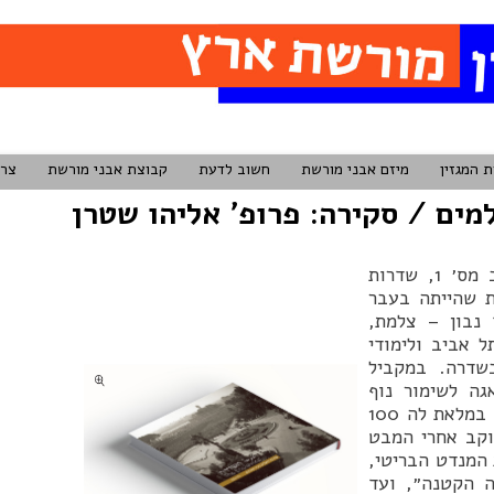
ת המגזין
מיזם אבני מורשת
חשוב לדעת
קבוצת אבני מורשת
צרו
מים / סקירה: פרופ’ אליהו שטרן
בולבארד, ג׳מאל פאשה, קינג ג׳ורג׳ אבניו, נוזהה, רחוב מס׳ 1, שדרות
ת שהייתה בעבר
נבון – צלמת,
ל אביב ולימודי
בשדרה. במקביל
גה לשימור נוף
מורשת ההולך ונעלם, היא החלה לחקור ולתעד את השדרה במלאת לה 100
וקב אחרי המבט
המנדט הבריטי,
ה הקטנה״, ועד