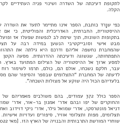
לתקופת דעיכתה של השדרה ושינוי פניה העתידיים לקר
הקלה.
כפי שוֶֶֶֶֶֶֶֶֶֶֶֶֶֶֶֶֶֶֶֶֶֶֶֶֶֶֶֶרד כותבת, הספר אינו מתיימר לתעד את ה
ההיסטורית, החברתית, האדריכלית והפוליטית, כי אם 
בתקופות השונות, תוך שימת לב לנפשות שפעלו אז ופועלו
מבט אישי וסובייקטיבי הנשען במידה רבה על תצל
שהמחברת נחשפה אליהם ודרכם היא גילתה את התהוו
התפתחותה, שגשוגה ודעיכתה ההדרגתית. מסעה הקטן 
למסע ארוך אל ההיסטוריה של הצילום המתועד בארץ. ה
עבר, חלקם נשכחו, אולם הם, כולם, תרמו לשימור רוח ה
לדעתה של המחברת “התצלומים שבספר והסיפור שהם מספ
בלעדיהם הכול היה שוקע אל מצולות השכחה”.
הספר כולל 372 עמודים, בהם משולבים מאמריהם
והחוקרים של יפו ובהם אדר׳ אמנון בר-אור, אדר׳ שמואל
דניאל מונטרסקו, אדר׳ שמואל גילר, אדר׳ ניקי דוידוב ואח
תצלומים, מפות ותצלומי אוויר, סיפורים ועדויות אישיות.
שוחרי המורשת התרבותית והבנויה של הארץ הזו. [מאי 2022]