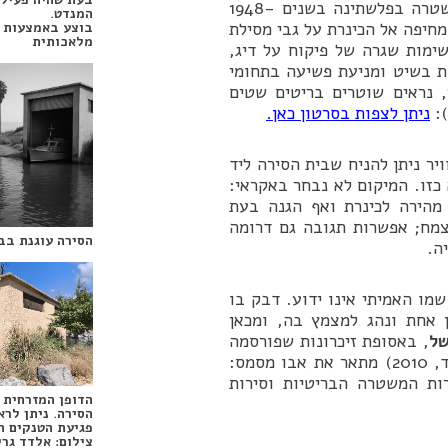
על ההיסטוריה של המשטרה בפלשתינה בשנים 1948-
המנדט.
 מחיפה אל הכינרת על גבי מסילת
בוצע באמצעות 
מלאכותית
ימות שגרה של פיקוח על דיג,
ות בשיט ומניעת פשיעה בתחומי
, נראים שוטרים בריטים שטים
ניתן לצפות בסרטון כאן.
יר ניתן להניח שבית הסירה ליד
חסה מוגן לסירה כזו. המיקום לא נבחר באקראי:
מהירה לכינרת ואף הגנה בעת
צמח; אפשרות תגובה גם דרומה
הסירה עוגנת בב
ה.
מו האמיתי אינו ידוע. דבק בו
ן אחת ונהג למצמץ בה, ומכאן
ל
, באסופת זיכרונות שפורסמה
(“לא בעבים מעל”, הוצאת הקיבוץ המאוחד, 2010) מתאר את אבו מסמס:
ת המשטרה הבריטיות וסירות
הדופן המזרחית 
הסירה. ניתן לרא
פגיעת הטנקים ה
צילום: אלדד גרי