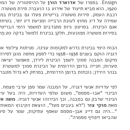
Ensign. בספרו של
אדוארד הורן
1920, הוא מביא תיעוד של אירוע בו הועברה סירת משטרה
רכבת העמק. סירות משטרה בריטיות פעלו גם בכינרת במש
שמירה על דיג מחוץ לעונת הרבייה ומניעת דיג יתר, בטיח
אגם הכינרת. בסרטון גיוס מתנדבים למשמר הימי הבריטי
בסירות משטרה ממונעות, חלקן בכינרת (למשל בדקה 13:20):
הכוח הימי בכינרת נדרש למקומות עגינה. מניתוח צילומי אוו
דגניה הוקם בשנים 1938-1936 כדי לספק מ
מיקום המבנה סמוך לשפך הכינרת לירדן, מאפשר יציאה 
סערות; חנייה בדופן הדרומית של הכינרת סמוך למשטרת 
בנהר הירדן; נוכחות בדופן הדרומית, במרחק לא גדול מטברי
לפי עדויות אנשי דגניה, על המבנה שמר ספן ערבי מצמח. ש
הכינוי “אבו-מסמס”, משום שלפי העדויות, היה בעל עי
הכינוי שדבק גם במבנה, וכך הכירוהו אנשי דגניה.
משה אש
מאת
מוקי צור
“…היה גם דייג אבן-מסמס שאסף עתיקות, שמר על סירו
שהביאו זיפזיף מסמרה”.