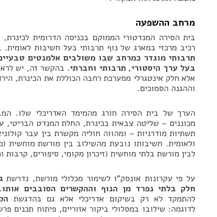
מרחב ההשפעה
בית הסירה המנדטורי הממוקם בכניסה הדרומית לכינרת, ב
רכיב מרכזי במארג של נוף תרבותי בעל חשיבות לאומית. 
תרבותי מוגדר כמרחב שבו משולבים אלמנטים טבעיים 
בעל ערך היסטורי, תרבותי וחברתי.
בהקשר זה, יש לראו
אלא חלק אינטגרלי ממערכת רחבה הכוללת את הכינרת, הירדן
וההגנה הסמוכים.
הערך של בית הסירה חורג מהמימד האדריכלי שלו. המב
מכוננים – שליטה צבאית בכינרת, החלת המנדט הבריטי, עיצ
תשתיות מודרניות – ומהווה חוליה מקשרת בין עבר קולוניא
ולאומית. חשיבותו נובעת מהשילוב בין מורשת מוחשית (מ
לבין מורשת בלתי מוחשית (זיכרון מקומי, סיפורים, קרבות ו
על פי עקרונות אונסק”ו לשימור מכלולי מורשת, נדרשת
ג
חלק בלתי נפרד מן הנוף וההקשרים הסובבים אותו.
להתמקד לא רק בשיקום אדריכלי אלא גם בהדגשת
הק
לדוגמה: שילובו במסלולי ביקור אזוריים, פיתוח תכנים פר