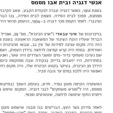
אנשי דגניה ובית אבו מסמס
בשנת 1912, כאשר דגניה עברה לנקודת הקבע, שאב הקי
ממתכת, סמוך לבית הסירה. מצפון לבית הסירה, בנו הבר
וצינברי. לאחר הקמת סכר דגניה ב-1934, הועמק תוואי הירדן ופורק הגשר.
בזיכרונות של
איני עבאדי
הזה היה מקום עגינה לסירות של עין גב, שבאו מהכינרת ונכ
ואורחים. במזח היה קרש קפיצה לרחצה בירדן העמוק, ושם
שם נערכו משחקי כדור-מים ומשני הצדדים היה שער, ואנשי
בתחרויות, היו יושבים בדיוק בנקודה שבה ממוקמת כיו
הירדן מן הכינרת, בעיקר בקטע הכינרת שלו, היה מקום רח
ואפשר היה ללכת במים עד גובה סביר.
המשטרה הקימה מעגן נפרד, חדש, בעומק השפך (במיקומו ה
מסמס, היו ל”מגרש משחקים” לבני דגניה. המקום שימש מח
ויתרת החוף שימשה לרחצה, שעשועים ופנאי.
לאחר פירוק גשר העץ, הבריטים בנו מבנה שישמש מעגן 
חופי הכינרת. המבנה הצהוב, שזכה בשם “אבו-מַסמַס”,