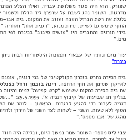
שפורק. הוא היה סגור משלושת עבריו, ואילו הצלע הפונה
מדרגות. השומר נהג לשבת על שרפרף ליד הדלת ולשמור ע
גלגלת את רשת הברזל העבה ועוזב את המקום. בית אבו-מס
החוף שימש גם לשייט. סירת מנוע, “דגנית אחת” ואחריה “
בידי תורנים והחברים היו “עושים סיבוב” בכינרת לפי הת
מים.”
עוד מזכרונותיו של עבאדי ותמונות היסטוריות רבות ניתן
כינרת”
בית הסירה נחרט בזכרון הקולקטיבי של בני דגניה, אומנם
לאייקון שסימן את חוף הרחצה.
רינה בובמן ורחל כצנלס
את בית הסירה כמקום ששימש “קרש קפיצה” למים והיווה מ
בגליון חג שבועות
דגניה לעבור כדי להגיע לבגרות…הראשון – לומר את הש
הסוף ללא טעות. השני – לשחות לצד השני של הירדן ולחזור
מהגג של ‘אבו מסמס’.”
צבי ליס
מספר: השומר שמר במשך היום, ובלילה היה חוזר 
נעול עד למחרת. הייתי מביא לו קצת לחם וירקות ושמרתי א