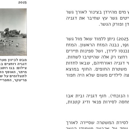
2025
בוץ מים מהירדן בצינור לאורך גשר
יטים גשר עץ שחיבר את דגניה
(“ארץ הכינרת”, מס’ 39, אפריל 2023) ניתן ללמוד שאל מול גשר
הברזל שעליו הונח הצינור של המשאבה הראשונה בשנת 1912, נבנה המזח הראשון. המזח
נסו לירדן, ושל ספינות תיירים
 רחצו רק אלה שהיטיבו לשחות.
מבט לכיוון מערב
 דגניה ואורחיהם, שבאו לחזות
דגניה רוחצים בכינר
צילום: בנו רוטנ
ם משטרת החופים. החוף במוצא
מיתר, האוסף הל
צה לילדים משום שלא היה חפור
לתצלומים על ש
פריצקר, הספריי
נוכחי). חוף דגניה ובית אבו
סה לסירות פנאי ודיג קטנות,
לסירת המשטרה שסיירה לאורך
 עמד על ארבעה מעמודי הגשר