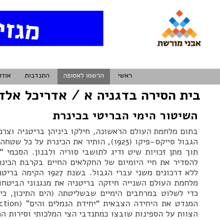
ראשי
הרשמו לאסופה
התנדבות
אודו
בית הסירה בדגניה א / אדריכל אלד
השיטור הימי הבריטי בכינרת
בתום מלחמת העולם הראשונה, חילקו ביניהן בריטניה וצר
הגבול סייקס-פיקו (1923), הותיר את הכינרת 
להסדיר את חיי היומיום של החקלאים החיים בקרבת הכינ
ללא דרכונים משני עברי הג
מלחמת העולם השנייה חיזקה בריטניה את מנגנוני הביטחו
כדי לשלוט במרחבים הימיים שבשליטתה (הים התיכון, כ