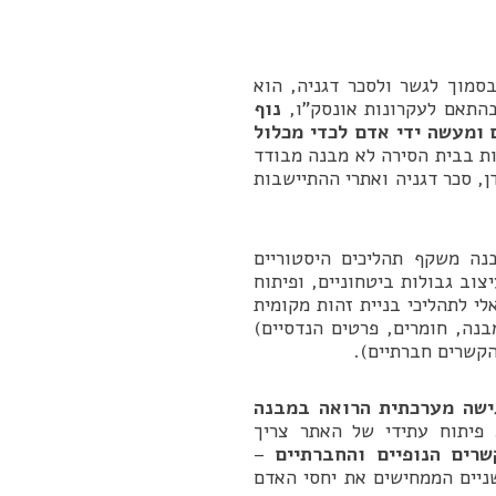
סמוך לגשר ולסכר דגניה, הוא
בהתאם לעקרונות אונסק”ו,
נוף
ומעשה ידי אדם לכדי מכלול
ת בבית הסירה לא מבנה מבודד
, סכר דגניה ואתרי ההתיישבות
נה משקף תהליכים היסטוריים
וב גבולות ביטחוניים, ופיתוח
לי לתהליכי בניית זהות מקומית
בנה, חומרים, פרטים הנדסיים)
הקשרים חברתיים).
ישה מערכתית הרואה במבנה
פיתוח עתידי של האתר צריך
שרים הנופיים והחברתיים
–
שניים הממחישים את יחסי האדם