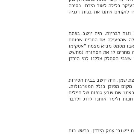
יקר בלילה לאור הירח. בסירה
 לוקחים איתם את בנות דגניה
ונוח לבריות. היה יושב בפתח
אלה שהפעילה את התריס שפותח
 אבו מסמס מביא מצמח “אסקימו
ה מחרים לו את הסחורה (מחשש
 שצבי הסתלק צללנו למי הירדן
צת שמן. היה יושב בבית הסירות
 מקום מסוכן בגלל המערבולות.
אינו שם שבע גופות של חיילים
כות ולימד אותנו לדוג ולדבר
קיפת יישובי עמק הירדן. בראש כוח