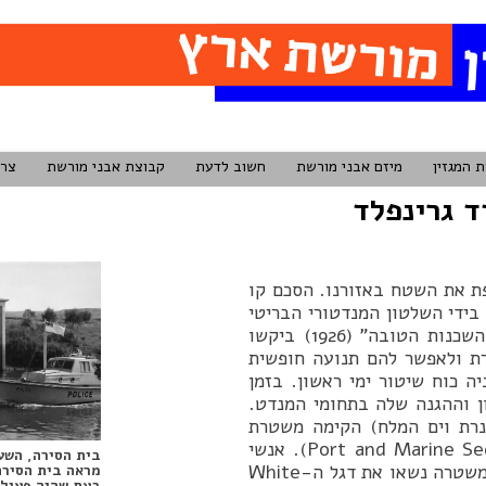
ת המגזין
מיזם אבני מורשת
חשוב לדעת
קבוצת אבני מורשת
צרו
ד גרינפלד
פת את השטח באזורנו. הסכם קו
על כל שטחה בידי השלטון המנדטורי הבריטי
תוך מתן זכויות שיט ודיג לתושבי סוריה ולבנון. הסכמי “השכנות הטובה” (1926) ביקשו
רת ולאפשר להם תנועה חופשית
בול. בשנת 1927 הקימה בריטניה כוח שיטור ימי ראשון. בזמן
ן וההגנה שלה בתחומי המנדט.
ינרת וים המלח) הקימה משטרת
המנדט את היחידה הצבאית “יחידת הנמלים והים” (Port and Marine Section). אנשי
בית הסירה, השע
הצוות על הספינות שובצו כמתנדבי הצי המלכותי וסירות המשטרה נשאו את דגל ה-White
מראה בית הסירה
בעת שהיה פעיל