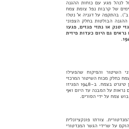
לנהל מגע עם כוחות ההגנה
ימים של קרבות נפל צומת צמח
-ב’). בהתקפה על דגניה א’ נטלו
 ההגנה הבולטות בחלק הצפוני
זי טנק או נתזי פגזים, פגעו
נראים גם היום כעדות פיזית
י השיטור והפיקוח שהפעילו
צמח כחלק מכוח השיטור המרכזי
שם, כך שבית הסירה הוא חלק אינטגרלי מסיפורו של בניין טיגרט בצמח. ב-1948 הפגיזו
ם נראות על המבנה עד היום ואף
בוש צמח על ידי הסורים.
דטורית. צורתו פונקציונלית
וקם על שרידי הגשר המנדטורי