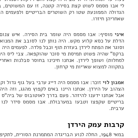
לי אבו מסמס לשוט קצת בסירה קטנה, זו עם המשוטים, בע
הגדולה הממונעת שטו רק השוטרים הבריטיים ולפעמים היו
שאחריהן חיזרו.
איני
מוסיף: אבו מסמס היה שומר בית הסירה. איש צנום 
הדלת על כסא קלוע מקש. היה נותן לנו לסובב את המנו
וסוגר את הפתח לירדן בעזרת תוף וכבל פלדה. לפעמים היה
ברקס” שהיה פשוט תמיסת מי סוכר שהוקפאה. צבי ליס הי
למחלות) ושופך לירדן. אנחנו חיכינו בחוסר סבלנות ואחרי
בתקווה למצוא שאריות מי קרחון.
אמנון לוי
זוכר: אבו מסמס היה דייג ערבי בעל גוף גדול וק
הצהוב על הירדן. אנחנו היינו באים לקפוץ מהגג, וזה היה
אבל אנחנו ידענו להיזהר. פעם בדרך לאוטובוס של ביה”ס ר
בריטיים שקפצו וטבעו במערבולת. אבו מסמס סידר לנו ח
ערבית.
קרבות עמק הירדן
במאי 1948, החלה לנוע הבריגדה המתמרנת הסורית, לת