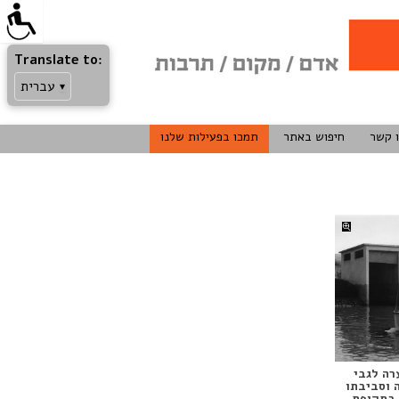
Translate to:
עברית
▾
Skip
 קשר
חיפוש באתר
תמכו בפעילות שלנו
to
content
רה לגבי
 וסביבתו
 בתקופת