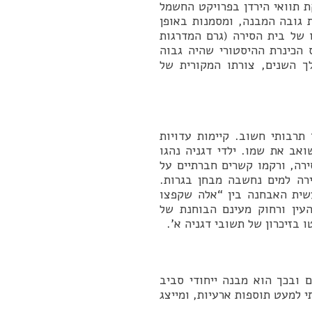
ת תוואי הירדן בפרויקט החשמל
ת גובה המבנה, ומסמנות באופן
ו של בית הסירה (גרם המדרגות
 הכינרת ההיסטורי שהיה גבוה
 השנים, צורתו המקורית של
תרבותי חשוב. קיימות עדויות
אב את שמו. ילדי דגניה נהגו
ירה, ורקמו קשרים חברתיים על
רה למים נחשבה מבחן בגרות.
ר שגם בחלוף 80 שנה עדיין נעשית האבחנה בין “אלה שקפצו
רה היה מעבר לכביש 90, נסתר מהעין ורחוק מעינם הבוחנת של
 בזיכרון של תשובי דגניה א’.
ם ובכך הוא מבנה ייחודי סביב
י למעט תוספות ארעיות, ומייצג