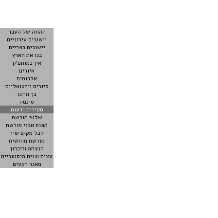
ההווה של העבר
יישובים עירוניים
יישובים כפריים
בנו את הארץ
אין כמותם/ן
איורים
אלבומים
סיורים וירטואליים
כך היינו
סינמה
סקירות ודעות
שלטי מורשת
מפות אבני מורשת
לכל מקום שיר
מורשת מוחשית
הנצחה וזיכרון
עצים וגנים היסטוריים
מאגר רקעים