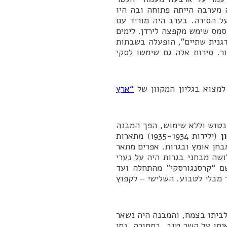
 מערבה הייתה פתוחה ובה היו
ל הסירה. בערב היה מוריד עם
מס שימש מקפצה לירדן. לימים
דגנית שתיים”, הופעלה בשבתות
ור. סירות אלה גם שימשו לסקי
 למצוא בגליון המקוון של
“ארץ
 נטוש וללא שימוש, הפך המבנה
ון
(ילידות 1935-1934) מתארות
בחן אומץ ובגרות. אפרים מתאר
 של קיבוץ דגניה א’, 25.5.1993: “…שלושה מבחני בגרות היה על נערי
ם “קרסנגורסקי” מהתחלה ועד
 מבלי לטבוע. השלישי – לקפוץ
לביתו בצמח, והמבנה היה נשאר
יתו על קשר טוב. בתמורה, נתן