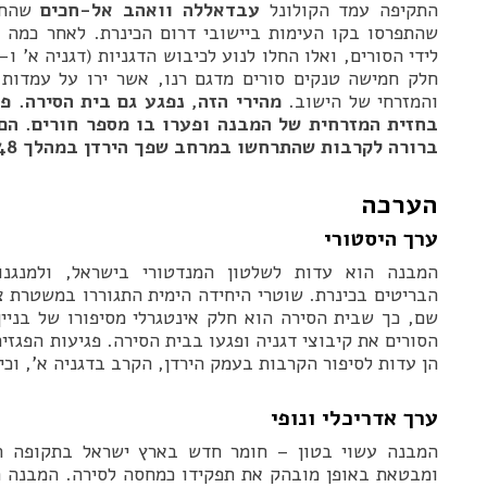
התקיפה עמד הקולונל
עבדאללה וואהב אל-חכים
שהחל 
שהתפרסו בקו העימות ביישובי דרום הכינרת. לאחר כמה 
לידי הסורים, ואלו החלו לנוע לכיבוש הדגניות (דגניה א’ ו
חלק חמישה טנקים סורים מדגם רנו, אשר ירו על עמדות
והמזרחי של הישוב.
מהירי הזה, נפגע גם בית הסירה. פג
בחזית המזרחית של המבנה ופערו בו מספר חורים. הם 
ברורה לקרבות שהתרחשו במרחב שפך הירדן במהלך 1948.
הערכה
ערך היסטורי
המבנה הוא עדות לשלטון המנדטורי בישראל, ולמנגנונ
הבריטים בכינרת. שוטרי היחידה הימית התגוררו במשטרת 
הסורים את קיבוצי דגניה ופגעו בבית הסירה. פגיעות הפגזי
הן עדות לסיפור הקרבות בעמק הירדן, הקרב בדגניה א’, וכי
ערך אדריכלי ונופי
המבנה עשוי בטון – חומר חדש בארץ ישראל בתקופה המנ
ומבטאת באופן מובהק את תפקידו כמחסה לסירה. המבנה ה