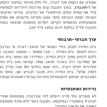
שפורק עם הקמת סכר דגניה, ולו חלק מהותי בסיפור העמק
של
רוטנברג
. בתוך המבנה גֶרֶם מדרגות היורדות לכמחצי
פיזי את מפלס המים ההיסטורי של הכינרת. צורתו ומיקומ
הפנימי ופתח הכניסה כלפי צפון-מזרח) מייצגים את מפלס
משמעותית מהמפלס הקיים. למרות תוספות שנעשו במהלך
המבנה עדיין בולטת והוא במצב פיזי טוב.
ערך חברתי-תרבותי
בית הסירה חקוק בחיי הפנאי של תושבי דגניה א’ כנדבך 
רבות לשומר בית הסירה – אבו מסמס – שממנו המבנה שו
ללכת לרחוץ סמוך לבית הסירה, התיידדו עם שומר בית הס
אף שמדובר היה בערבי תושב צמח. קפיצה מגג בית הסי
מעדויות ותיקי דגניה, ניכ
לאלה שלא”. בית הסי
המבוגרים ושימש להתנסויות וחוויות בגרות ראשונות שנחרטו
נדירות ואותנטיות
לא מוּכּרים בתי סירה דומים לזה שבדגניה במקומות אחרי
הכינרת בתפקודו ובמיקומו. המבנה נותר ללא שינוי משמעות
נאמנה את מראהו המקורי.