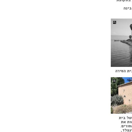
בינה
ית הסירה
של בית
ות את
סורים.
נפלד,