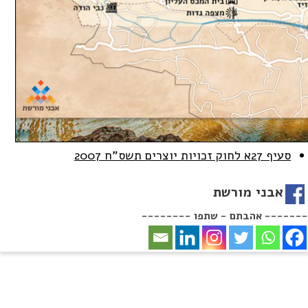
סעיף 27א לחוק זכויות יוצרים תשס
"
ח 2007
אבני מורשת
-------- אהבתם - שתפו -------