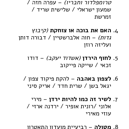
טרומפלדור וחבריו)
– עפרה חזה /
שמעון ישראלי / שלישית שריד /
זמרשת
האם את בוכה או צוחקת
(קיבוץ
גדות)
– חוה אלברשטיין / דבורה דותן
ועליזה רוזן
לחוף הירדן
(אשדוד יעקב)
– דודו
זכאי / שייקה פייקוב
לצפון באהבה
– להקת פיקוד צפון /
יגאל בשן / שרית חדד / אריק סיני
לשיר זה כמו להיות ירדן
– מירי
אלוני /רונית אופיר / ירדנה ארזי /
עוזי מאירי
מטולה
– רביעיית מועדון התאטרון