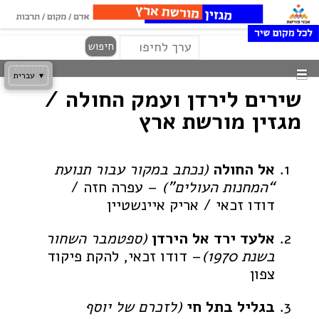
Search
Skip
חיפוש
to
Menu
content
▾
עברית
שירים לירדן ועמק החולה /
מגזין מורשת ארץ
אל החולה
(נכתב במקור עבור תנועת
“המחנות העולים”)
– עפרה חזה /
דודו זכאי / אריק איינשטיין
אלעד ירד אל הירדן
(ספטמבר השחור
בשנת 1970)
– דודו זכאי, להקת פיקוד
צפון
בגליל בתל חי
(לזכרם של יוסף