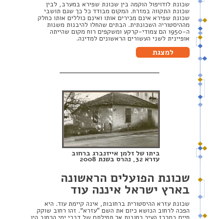
שכונת לודויפול הוקמה בין שכונת שפירא במערב, לבין
שכונת התקווה במזרח. המקום מבודד כל כך שגם תושבי
שכונת שפירא אינם מכירים אותו ואינם כוללים אותו כחלק
מההיסטוריה השכונתית. הבתים שהחלו להיבנות משנות
ה-1950 הם צמודי-קרקע ומשקפים רוח מקום שהייתה
אופיינית לשני העשורים הראשונים למדינה.
למצגת
ביתו של זלמן אייזנברג ברחוב
עזרא 32, נהרס בשנת 2008
שכונת הפועלים הראשונה
בארץ ישראל איננה עוד
שכונת עזרא ההיסטורית ברחובות, אינה קיימת עוד. היא
הפכה לרחוב הנושא כיום את השם “עזרא”. זהו רחוב שוקק
חיים במרכז העיר רחובות אך תחילתם של דברי ימי הרחוב היו