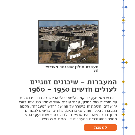
מעברת חולון שנבנתה מצריפי
עץ
המעברות – שיכונים זמניים
לעולים חדשים 1950 – 1960
בחודש מאי 1950 הוקמה ה”מעברה” הראשונה בהרי ירושלים
על מורדות נחל כסלון, עבור עולים אשר יעסקו בנטיעות בהרי
ירושלים. העיתונות בישרה על המושג החדש “מעברה”. הקמת
המעברות כללה אוהלים,ּ בדֹונים, פחֹונים וצריפים למגורים
מתוך כוונה שהם יהיו ארעיים בלבד. בסוף שנת 1951 הגיע
מספר המתגוררים במעברות ל- 220,000 נפש.
למצגת